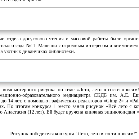
ми о
тдела досугового чтения и массовой работы
были органи
етского сада №11. Малыши с огромным интересом и вниманием 
а уютных диванчиках библиотеки.
 компьютерного рисунка по теме «Лето, лето в гости просим
рмационно-образовательного медиацентра СКДБ им. А.Е. Ек
1 до 14 лет, с помощью графических редакторов «Gimp 2» и «Pa
х. По итогам конкурса 1 место занял рисунок «Всё лето с кот
 Анастасия (12 лет). Ей будет вручена книжная энциклопедия 
Рисунок победителя конкурса "Лето, лето в гости просим!"