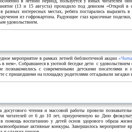
особенно в летний период, пользуется у юных читателей биб
занятие (13 и 15 августа) проходило под девизом «Открой в 
в разных интересных местах, ребята постарались выразить в
кручения из гофрокартона.
Радующие глаз красочные поделки,
ым удовольствием.
дное мероприятие в рамках летней библиотечной акции
«Чита
ь в нем». Собравшиеся в уютной беседке дети с удовольствием
вые познакомились с современными детскими писателями и 
есте с пришедшими на площадку родителями отгадывали загадки и
а досугового чтения и массовой работы провели познаватель
для читателей от 6 до 10 лет, приуроченную ко Дню физкуль
 в помощь воспитанию у детей основ здорового образа жизн
разнообразные активные конкуры. Завершилось мероприятие вр
х и сладких призов.