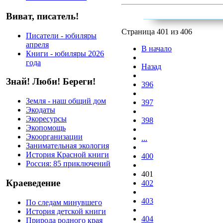
Виват, писатель!
Страница 401 из 406
Писатели - юбиляры
апреля
В начало
Книги - юбиляры 2026
года
Назад
Знай! Люби! Береги!
396
Земля - наш общий дом
397
Экодаты
Экоресурсы
398
Экопомощь
Экоорганизации
...
Занимательная экология
История Красной книги
400
Россия: 85 приключений
401
Краеведение
402
403
По следам минувшего
История детской книги
404
Природа родного края