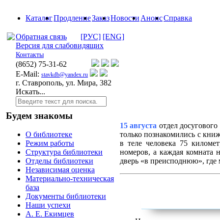
Каталог
Продление
Заказ
Новости
Анонс
Справка
Обратная связь
[РУС]
[ENG]
Версия для слабовидящих
Контакты
(8652)
75-31-62
E-Mail:
stavkdb@yandex.ru
г. Ставрополь, ул. Мира, 382
Искать...
Будем знакомы
15 августа
отдел досугового 
только познакомились с книж
О библиотеке
в теле человека 75 киломе
Режим работы
номеров, а каждая комната 
Структура библиотеки
дверь «в преисподнюю», где 
Отделы библиотеки
Независимая оценка
Материально-техническая
база
Документы библиотеки
Наши успехи
А. Е. Екимцев