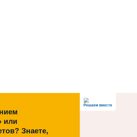
Решаем вместе
ением
» или
тов? Знаете,