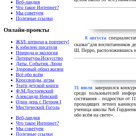
Веб-ландия
Что такое Интернет?
Мы советуем
Полезные ссылки
Онлайн-проекты
8 августа
специалиста
ЖЗЛ: штрихи к портрету!
сказки"
для воспитанников
д
К юбилею писателя
Ш. Перро, расположившись н
Природа и экология
Литература.Искусство
Даты. События. Люди
Здоровый образ жизни
Всё обо всём
Кроссворды, игры
Театр детской книги
31 июля
завершился конкурс
Ф.М.Достоевский
среди пользователей инфо
Александр Невский
состязания – подростки от 1
Один день с Петром I
проходящих летних каникула
Мистический Гоголь
ученица школы №6 Гордиенко
обо всём на свете».
Веб-ландия
Что такое Интернет?
Мы советуем
Полезные ссылки