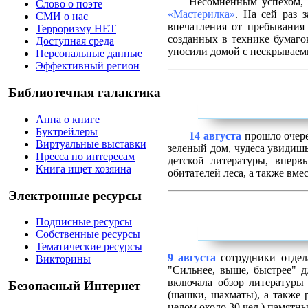
Несомненным успехом, 
Слово о поэте
«Мастерилка»
. На сей раз 
СМИ о нас
впечатления от пребывания 
Терроризму НЕТ
созданных в технике бумаго
Доступная среда
уносили домой с нескрываем
Персональные данные
Эффективный регион
Библиотечная галактика
Анна о книге
Буктрейлеры
14 августа
прошло очере
Виртуальные выставки
зеленый дом, чудеса увидиш
Пресса по интересам
детской литературы, впер
Книга ищет хозяина
обитателей леса, а также вм
Электронные ресурсы
Подписные ресурсы
Собственные ресурсы
Тематические ресурсы
9 августа
сотрудники отдел
Викторины
"Сильнее, выше, быстрее" 
включала обзор литературы
Безопасный Интернет
(шашки, шахматы), а также 
целом около 30 чел.) памятны