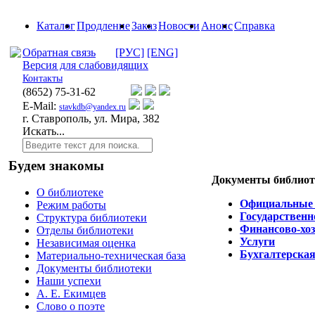
Каталог
Продление
Заказ
Новости
Анонс
Справка
Обратная связь
[РУС]
[ENG]
Версия для слабовидящих
Контакты
(8652)
75-31-62
E-Mail:
stavkdb@yandex.ru
г. Ставрополь, ул. Мира, 382
Искать...
Будем знакомы
Документы библиот
О библиотеке
Официальные
Режим работы
Государственн
Структура библиотеки
Финансово-хоз
Отделы библиотеки
Услуги
Независимая оценка
Бухгалтерская
Материально-техническая база
Документы библиотеки
Наши успехи
А. Е. Екимцев
Слово о поэте