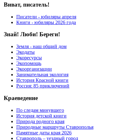
Виват, писатель!
Писатели - юбиляры апреля
Книги - юбиляры 2026 года
Знай! Люби! Береги!
Земля - наш общий дом
Экодаты
Экоресурсы
Экопомощь
Экоорганизации
Занимательная экология
История Красной книги
Россия: 85 приключений
Краеведение
По следам минувшего
История детской книги
Природа родного края
Природные маршруты Ставрополья
Памятные даты края 2026
Ставрополь – уездный город