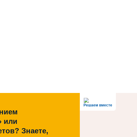
Решаем вместе
ением
» или
тов? Знаете,