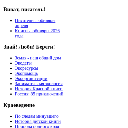
Виват, писатель!
Писатели - юбиляры
апреля
Книги - юбиляры 2026
года
Знай! Люби! Береги!
Земля - наш общий дом
Экодаты
Экоресурсы
Экопомощь
Экоорганизации
Занимательная экология
История Красной книги
Россия: 85 приключений
Краеведение
По следам минувшего
История детской книги
Природа родного края