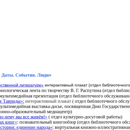
»
: Даты. События. Люди
ественной литературе»
интерактивный плакат (отдел библиотечног
ронологическая лента по творчеству В. Г. Распутина (отдел библ
мультимедийная презентация
(отдел библиотечного обслуживани
е Тавриды»:
и
нтерактивный плакат
( отдел библиотечного обсл
ультимедийная выставка-досье, посвященная Дню Государствен
онно-образовательный медиацентр)
по нему мы все живём!»
( отдел культурно-досуговой работы)
ах книг»
:
познавательный книгообзор (отдел библиотечного об
стории: единение народа»
: виртуальная книжно-иллюстративна