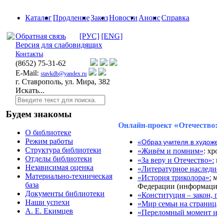
Каталог
Продление
Заказ
Новости
Анонс
Справка
Обратная связь
[РУС]
[ENG]
Версия для слабовидящих
Контакты
(8652)
75-31-62
E-Mail:
stavkdb@yandex.ru
г. Ставрополь, ул. Мира, 382
Искать...
Будем знакомы
«
Онлайн-проект
Отечество
О библиотеке
Режим работы
«Образ учителя в худож
Структура библиотеки
«Живём и помним»
: х
Отделы библиотеки
«За веру и Отечество»:
Независимая оценка
«Литературное наследи
Материально-техническая
«История триколора»:
м
база
Федерации
(информаци
Документы библиотеки
«Конституция – закон, 
Наши успехи
«Мир семьи на страниц
А. Е. Екимцев
«Переломный момент и