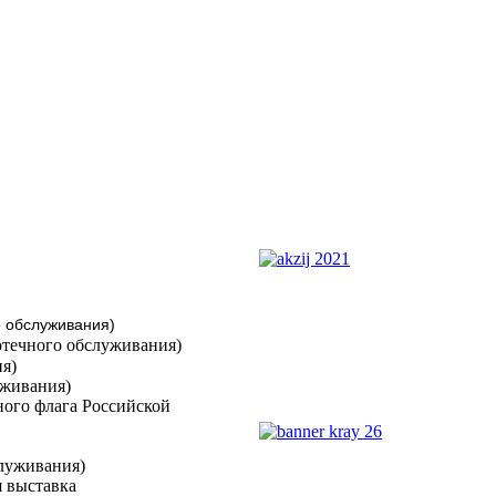
о обслуживания)
иотечного обслуживания)
я)
уживания)
ного флага Российской
служивания)
я выставка