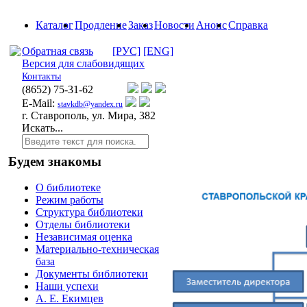
Каталог
Продление
Заказ
Новости
Анонс
Справка
Обратная связь
[РУС]
[ENG]
Версия для слабовидящих
Контакты
(8652)
75-31-62
E-Mail:
stavkdb@yandex.ru
г. Ставрополь, ул. Мира, 382
Искать...
Будем знакомы
О библиотеке
Режим работы
Структура библиотеки
Отделы библиотеки
Независимая оценка
Материально-техническая
база
Документы библиотеки
Наши успехи
А. Е. Екимцев