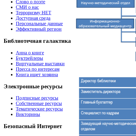
Слово о поэте
СМИ о нас
Терроризму НЕТ
Доступная среда
Персональные данные
Эффективный регион
Библиотечная галактика
Анна о книге
Буктрейлеры
Виртуальные выставки
Пресса по интересам
Книга ищет хозяина
Электронные ресурсы
Подписные ресурсы
Собственные ресурсы
Тематические ресурсы
Викторины
Безопасный Интернет