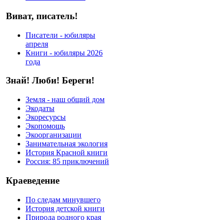
Виват, писатель!
Писатели - юбиляры
апреля
Книги - юбиляры 2026
года
Знай! Люби! Береги!
Земля - наш общий дом
Экодаты
Экоресурсы
Экопомощь
Экоорганизации
Занимательная экология
История Красной книги
Россия: 85 приключений
Краеведение
По следам минувшего
История детской книги
Природа родного края