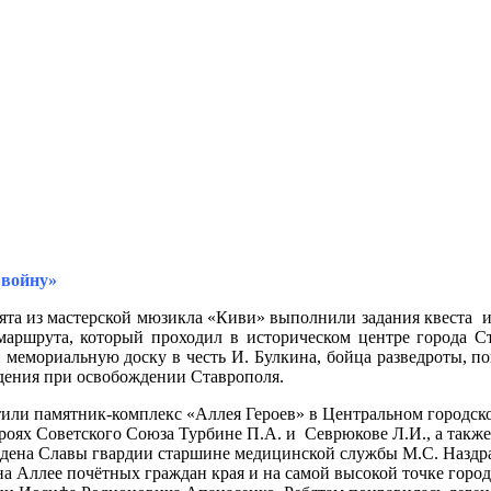
 войну»
ята из мастерской мюзикла «Киви» выполнили задания квеста 
маршрута, который проходил в историческом центре города Ст
 мемориальную доску в честь И. Булкина, бойца разведроты, п
дения при освобождении Ставрополя.
тили
памятник-комплекс «Аллея Героев» в Центральном городск
ероях Советского Союза Турбине П.А. и Севрюкове Л.И., а такж
рдена Славы гвардии старшине медицинской службы М.С. Наздр
а Аллее почётных граждан края и на самой высокой точке города