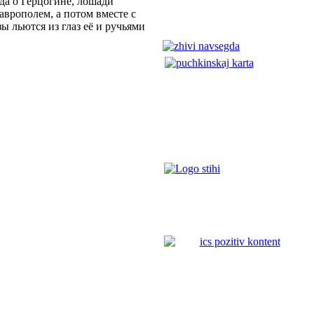
да о Герцогине, лошади
таврополем, а потом вместе с
ы льются из глаз её и ручьями