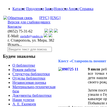
Каталог
Продление
Заказ
Новости
Анонс
Справка
Обратная связь
[РУС]
[ENG]
Версия для слабовидящих
Контакты
(8652)
75-31-62
E-Mail:
stavkdb@yandex.ru
г. Ставрополь, ул. Мира, 382
Искать...
Будем знакомы
Квест «Ставрополь помнит
О библиотеке
9 июля
реб
Режим работы
все точки 
Структура библиотеки
дети нашли
Отделы библиотеки
своего рож
Независимая оценка
Материально-техническая
Затем посе
база
узнали о Г
Документы библиотеки
кавалере о
Наши успехи
Побывали н
А. Е. Екимцев