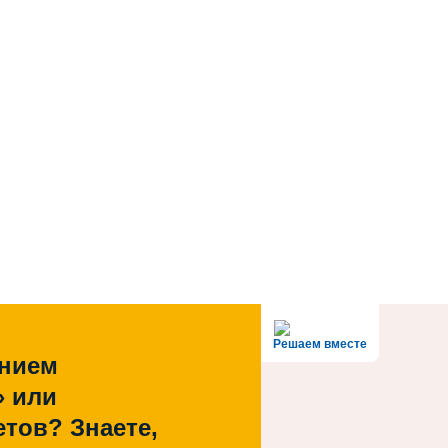
Решаем вместе
ением
» или
тов? Знаете,