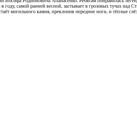
ии Иосифа Родионовича Апанасенко. Ребятам понравилась леген
 в году, самой ранней весной, застывает в грозовых тучах над С
таёт могильного камня, преклонив передние ноги, и тёплые слёз