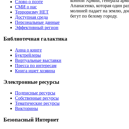
конной Армии, генерала арм
Слово о поэте
Апанасенко, которая один раз
СМИ о нас
молнией падает на землю, дос
Терроризму НЕТ
бегут по белому городу.
Доступная среда
Персональные данные
Эффективный регион
Библиотечная галактика
Анна о книге
Буктрейлеры
Виртуальные выставки
Пресса по интересам
Книга ищет хозяина
Электронные ресурсы
Подписные ресурсы
Собственные ресурсы
Тематические ресурсы
Викторины
Безопасный Интернет