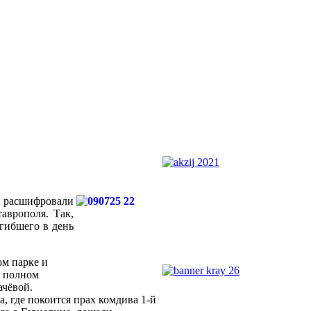
и расшифровали
аврополя. Так,
огибшего в день
ом парке и
е полном
ачёвой.
, где покоится прах комдива 1-й