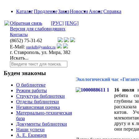
Каталог
Продление
Заказ
Новости
Анонс
Справка
Обратная связь
[РУС]
[ENG]
Версия для слабовидящих
Контакты
(8652)
75-31-62
E-Mail:
stavkdb@yandex.ru
г. Ставрополь, ул. Мира, 382
Искать...
Будем знакомы
Экологический час «Гигант
О библиотеке
16 июля
н
Режим работы
ребята с
Структура библиотеки
глубины за
Отделы библиотеки
рассказал
Независимая оценка
китов. Уч
Материально-техническая
млекопита
база
другу и к 
Документы библиотеки
они перед
Наши успехи
А. Е. Екимцев