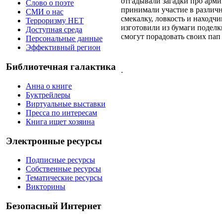
отгадывали загадки про арми
Слово о поэте
принимали участие в различн
СМИ о нас
смекалку, ловкость и находч
Терроризму НЕТ
изготовили из бумаги поделк
Доступная среда
смогут порадовать своих пап
Персональные данные
Эффективный регион
Библиотечная галактика
.
Анна о книге
Буктрейлеры
Виртуальные выставки
Пресса по интересам
Книга ищет хозяина
Электронные ресурсы
Подписные ресурсы
Собственные ресурсы
Тематические ресурсы
Викторины
Безопасный Интернет