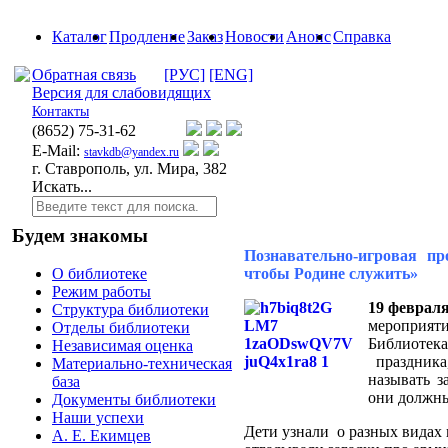
Каталог
Продление
Заказ
Новости
Анонс
Справка
Обратная связь
[РУС]
[ENG]
Версия для слабовидящих
Контакты
(8652)
75-31-62
E-Mail:
stavkdb@yandex.ru
г. Ставрополь, ул. Мира, 382
Искать...
Будем знакомы
Познавательно-игровая п
чтобы Родине служить»
О библиотеке
Режим работы
19 феврал
Структура библиотеки
мероприяти
Отделы библиотеки
Библиотек
Независимая оценка
праздника,
Материально-техническая
называть з
база
они должны
Документы библиотеки
Наши успехи
Дети узнали о разных видах 
А. Е. Екимцев