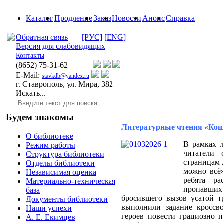
Каталог
Продление
Заказ
Новости
Анонс
Справка
Обратная связь
[РУС]
[ENG]
Версия для слабовидящих
Контакты
(8652)
75-31-62
E-Mail:
stavkdb@yandex.ru
г. Ставрополь, ул. Мира, 382
Искать...
Будем знакомы
Литературные чтения «Ко
О библиотеке
В рамках 
Режим работы
читатели 
Структура библиотеки
страницам 
Отделы библиотеки
можно всё»
Независимая оценка
ребята р
Материально-техническая
пропавших
база
бросившего вызов усатой тр
Документы библиотеки
выполнили задание кроссво
Наши успехи
героев повести грациозно п
А. Е. Екимцев