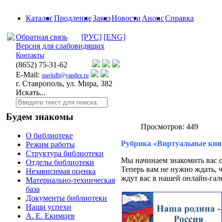
Каталог
Продление
Заказ
Новости
Анонс
Справка
Обратная связь
[РУС]
[ENG]
Версия для слабовидящих
Контакты
(8652)
75-31-62
E-Mail:
stavkdb@yandex.ru
г. Ставрополь, ул. Мира, 382
Искать...
Будем знакомы
Просмотров: 449
О библиотеке
Рубрика «Виртуальные кн
Режим работы
Структура библиотеки
Мы начинаем знакомить вас 
Отделы библиотеки
Теперь вам не нужно ждать, 
Независимая оценка
ждут вас в нашей онлайн-гал
Материально-техническая
база
Документы библиотеки
Наши успехи
А. Е. Екимцев