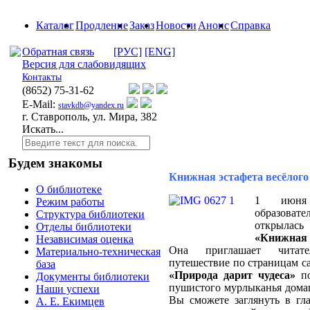
Каталог
Продление
Заказ
Новости
Анонс
Справка
Обратная связь
[РУС]
[ENG]
Версия для слабовидящих
Контакты
(8652)
75-31-62
E-Mail:
stavkdb@yandex.ru
г. Ставрополь, ул. Мира, 382
Искать...
Будем знакомы
Книжная эстафета весёлого
О библиотеке
1 июня 
Режим работы
образова
Структура библиотеки
открылас
Отделы библиотеки
«Книжная э
Независимая оценка
Она приглашает читате
Материально-техническая
путешествие по страницам с
база
«Природа дарит чудеса»
по
Документы библиотеки
пушистого мурлыканья домаш
Наши успехи
Вы сможете заглянуть в гл
А. Е. Екимцев