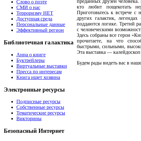
преданных друзей человека.
Слово о поэте
кто любит пощекотать не
СМИ о нас
Приготовьтесь к встрече с 
Терроризму НЕТ
других галактик, легендах
Доступная среда
поддаются логике. Третий р
Персональные данные
с человеческими возможност
Эффективный регион
Здесь собраны все герои «Кн
прочитаете, на что спос
Библиотечная галактика
быстрыми, сильными, высок
Эта выставка — калейдоскоп 
Анна о книге
Буктрейлеры
Будем рады видеть вас в наш
Виртуальные выставки
Пресса по интересам
Книга ищет хозяина
Электронные ресурсы
Подписные ресурсы
Собственные ресурсы
Тематические ресурсы
Викторины
Безопасный Интернет