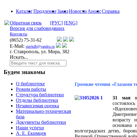
Каталог
Продление
Заказ
Новости
Анонс
Справка
Обратная связь
[РУС]
[ENG]
Версия для слабовидящих
Контакты
(8652)
75-31-62
E-Mail:
stavkdb@yandex.ru
г. Ставрополь, ул. Мира, 382
Искать...
Будем знакомы
О библиотеке
Громкие чтения «Глазами те
Режим работы
Структура библиотеки
31 мая
в 
Отделы библиотеки
состояло
Независимая оценка
«Вдохнове
Материально-техническая
Дмитриевич
база
возрасту 
Документы библиотеки
основана 
Наши успехи
волгоградских детях, бор
А. Е. Екимцев
Великой Отечественной войн