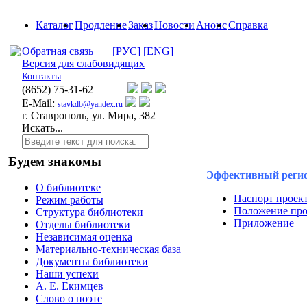
Каталог
Продление
Заказ
Новости
Анонс
Справка
Обратная связь
[РУС]
[ENG]
Версия для слабовидящих
Контакты
(8652)
75-31-62
E-Mail:
stavkdb@yandex.ru
г. Ставрополь, ул. Мира, 382
Искать...
Будем знакомы
Эффективный реги
О библиотеке
Паспорт проек
Режим работы
Положение про
Структура библиотеки
Приложение
Отделы библиотеки
Независимая оценка
Материально-техническая база
Документы библиотеки
Наши успехи
А. Е. Екимцев
Слово о поэте