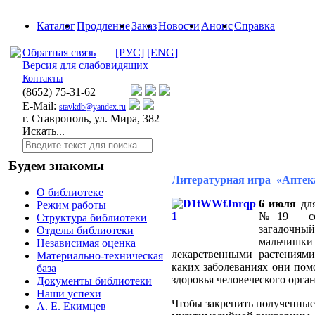
Каталог
Продление
Заказ
Новости
Анонс
Справка
Обратная связь
[РУС]
[ENG]
Версия для слабовидящих
Контакты
(8652)
75-31-62
E-Mail:
stavkdb@yandex.ru
г. Ставрополь, ул. Мира, 382
Искать...
Будем знакомы
Литературная игра «Аптека
О библиотеке
6 июля
для
Режим работы
№19 сост
Структура библиотеки
загадочн
Отделы библиотеки
мальчиш
Независимая оценка
лекарственными растениями
Материально-техническая
каких заболеваниях они пом
база
здоровья человеческого орга
Документы библиотеки
Наши успехи
Чтобы закрепить полученные 
А. Е. Екимцев