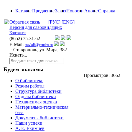
Каталог
Продление
Заказ
Новости
Анонс
Справка
Обратная связь
[РУС]
[ENG]
Версия для слабовидящих
Контакты
(8652)
75-31-62
E-Mail:
stavkdb@yandex.ru
г. Ставрополь, ул. Мира, 382
Искать...
Будем знакомы
Просмотров: 3662
О библиотеке
Режим работы
Структура библиотеки
Отделы библиотеки
Независимая оценка
Материально-техническая
база
Документы библиотеки
Наши успехи
А. Е. Екимцев