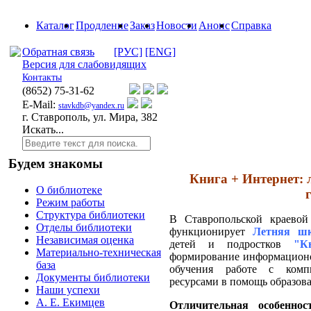
Каталог
Продление
Заказ
Новости
Анонс
Справка
Обратная связь
[РУС]
[ENG]
Версия для слабовидящих
Контакты
(8652)
75-31-62
E-Mail:
stavkdb@yandex.ru
г. Ставрополь, ул. Мира, 382
Искать...
Будем знакомы
Книга + Интернет:
О библиотеке
Режим работы
Структура библиотеки
В Ставропольской краевой
Отделы библиотеки
функционирует
Летняя шк
Независимая оценка
детей и подростков
"К
Материально-техническая
формирование информацион
база
обучения
работе с комп
Документы библиотеки
ресурсами
в помощь образов
Наши успехи
А. Е. Екимцев
Отличительная особенн