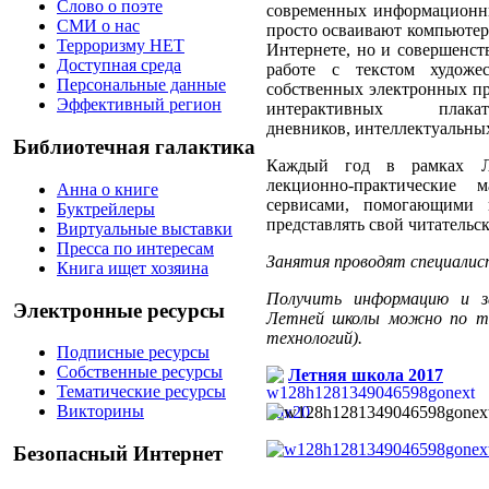
Слово о поэте
современных информационны
СМИ о нас
просто осваивают компьютер
Терроризму НЕТ
Интернете, но и совершенст
Доступная среда
работе с текстом художе
Персональные данные
собственных электронных пр
Эффективный регион
интерактивных пла
дневников,
интеллектуальных
Библиотечная галактика
Каждый год в рамках Ле
лекционно-практические 
Анна о книге
сервисами, помогающими
Буктрейлеры
представлять свой читательс
Виртуальные выставки
Пресса по интересам
Занятия проводят специали
Книга ищет хозяина
Получить информацию и з
Электронные ресурсы
Летней школы можно по те
технологий).
Подписные ресурсы
Собственные ресурсы
Летняя школа 2017
Тематические ресурсы
Викторины
Безопасный Интернет