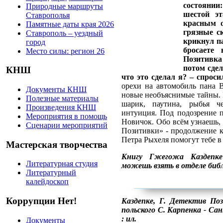
состоянии:
Природные маршруты
шестой э
Ставрополья
красным о
Памятные даты края 2026
грязные ск
Ставрополь – уездный
крикнул па
город
бросаете
Место силы: регион 26
Позитивка
потом сде
КНШ
что это сделал я? – спрос
орехи на автомобиль пана 
Документы КНШ
новые необъяснимые тайны. 
Полезные материалы
шарик, паутина, рыбья че
Произведения КНШ
интуиция. Под подозрение 
Мероприятия в помощь
Новичок. Обо всём узнаешь, 
Сценарии мероприятий
Позитивки» - продолжение 
Петра Рыхеля помогут тебе в 
Мастерская творчества
Книгу Гжегожа Каздепк
Литературная студия
можешь взять в отделе биб
Литературный
калейдоскоп
Коррупции Нет!
Каздепке, Г. Детектив По
польского С. Карпенка - Санк
: ил.
Документы