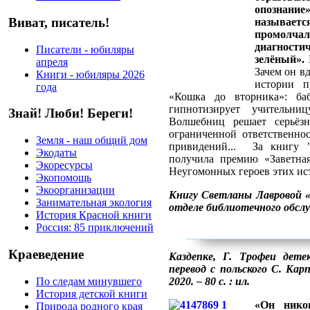
опознание»
Виват, писатель!
называетс
промолч
диагности
Писатели - юбиляры
зелёный».
К
апреля
Зачем он в
Книги - юбиляры 2026
истории п
года
«Кошка до вторника»: баб
гипнотизирует учительни
Знай! Люби! Береги!
Волшебниц решает серьёз
ограниченной ответственно
Земля - наш общий дом
привидений... За книгу 
Экодаты
получила премию «Заветная
Экоресурсы
Неугомонных героев этих ис
Экопомощь
Экоорганизации
Книгу Светланы Лавровой 
Занимательная экология
отделе библиотечного обс
История Красной книги
Россия: 85 приключений
Краеведение
Каздепке, Г. Трофеи дет
перевод с польского С. Кар
По следам минувшего
2020. – 80 с. : ил.
История детской книги
«Он нико
Природа родного края