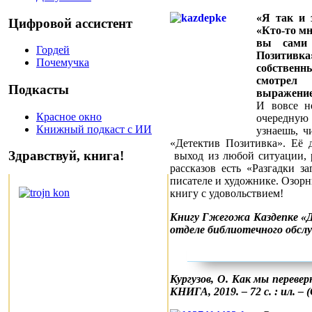
«Я так и 
Цифровой ассистент
«Кто-то мн
вы сами 
Гордей
Позитив
Почемучка
собственны
смотрел
Подкасты
выражением
И вовсе не
Красное окно
очередную 
Книжный подкаст с ИИ
узнаешь, ч
«Детектив Позитивка». Её
Здравствуй, книга!
выход из любой ситуации, р
рассказов есть «Разгадки з
писателе и художнике. Озор
книгу с удовольствием!
Книгу Гжегожа Каздепке «
отделе библиотечного обсл
Кургузов, О. Как мы перевер
КНИГА, 2019. – 72 с. : ил. –