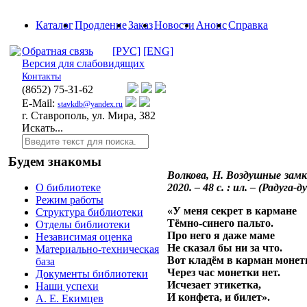
Каталог
Продление
Заказ
Новости
Анонс
Справка
Обратная связь
[РУС]
[ENG]
Версия для слабовидящих
Контакты
(8652)
75-31-62
E-Mail:
stavkdb@yandex.ru
г. Ставрополь, ул. Мира, 382
Искать...
Будем знакомы
Волкова, Н. Воздушные замк
2020. – 48 с. : ил. – (Радуга-ду
О библиотеке
Режим работы
«У меня секрет в кармане
Структура библиотеки
Тёмно-синего пальто.
Отделы библиотеки
Про него я даже маме
Независимая оценка
Не сказал бы ни за что.
Материально-техническая
Вот кладём в карман монет
база
Через час монетки нет.
Документы библиотеки
Исчезает этикетка,
Наши успехи
И конфета, и билет».
А. Е. Екимцев