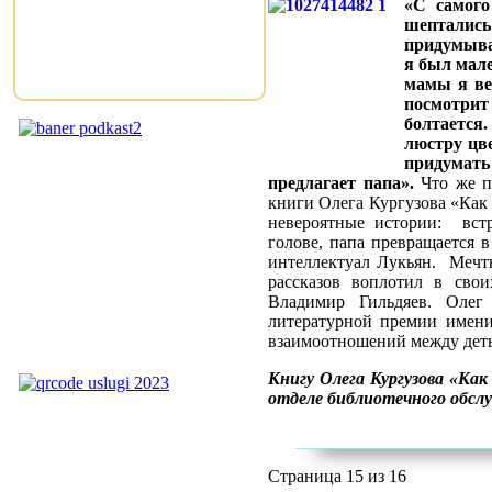
«С самого
шепталис
придумыва
я был мале
мамы я ве
посмотри
болтается
люстру цве
придумать
предлагает папа».
Что же п
книги Олега Кургузова «Как
невероятные истории: вст
голове, папа превращается 
интеллектуал Лукьян.
Мечты
рассказов воплотил в сво
Владимир Гильдяев. Олег
литературной премии имени
взаимоотношений между деть
Книгу Олега Кургузова «Ка
отделе библиотечного обс
Страница 15 из 16