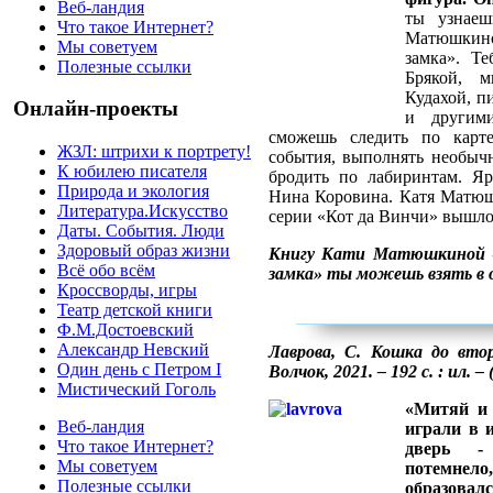
Веб-ландия
ты узнаеш
Что такое Интернет?
Матюшкиной
Мы советуем
замка». Те
Полезные ссылки
Брякой, 
Кудахой, п
Онлайн-проекты
и другим
сможешь следить по карте
ЖЗЛ: штрихи к портрету!
события, выполнять необычн
К юбилею писателя
бродить по лабиринтам. Яр
Природа и экология
Нина Коровина. Катя Матюшк
Литература.Искусство
серии «Кот да Винчи» вышло 
Даты. События. Люди
Здоровый образ жизни
Книгу Кати Матюшкиной «
Всё обо всём
замка» ты можешь взять в 
Кроссворды, игры
Театр детской книги
Ф.М.Достоевский
Александр Невский
Лаврова, С. Кошка до вто
Один день с Петром I
Волчок, 2021. – 192 с. : ил. 
Мистический Гоголь
«Митяй и 
Веб-ландия
играли в 
Что такое Интернет?
дверь - 
Мы советуем
потемнел
Полезные ссылки
образова