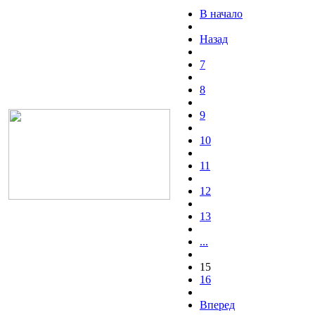
В начало
Назад
7
8
9
10
11
12
13
...
15
16
Вперед