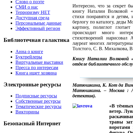
Слово о поэте
Интересно, что за секрет б
СМИ о нас
книгу Наталии Волковой «
Терроризму НЕТ
стихи понравятся и детям, 
Доступная среда
берлогу по каталогу, деды М
Персональные данные
картину, полиглот глотае
Эффективный регион
происходит много интер
стихотворений нарисовал 
Библиотечная галактика
лауреат многих литературны
Толстого, С. В. Михалкова, В
Анна о книге
Буктрейлеры
Книгу Наталии Волковой 
Виртуальные выставки
отделе библиотечного обсл
Пресса по интересам
Книга ищет хозяина
Электронные ресурсы
Матюшкина, К. Кот да Винч
Матюшкина. – Москва : АС
детектив).
Подписные ресурсы
Собственные ресурсы
«В тёмных
Тематические ресурсы
ветер. Лун
Викторины
раскачив
травы зат
Безопасный Интернет
воротами 
фигура. О