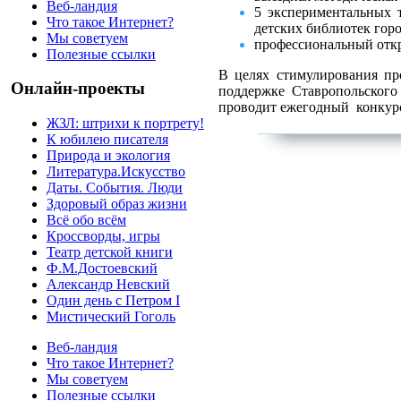
Веб-ландия
5 экспериментальных 
Что такое Интернет?
детских библиотек гор
Мы советуем
профессиональный отк
Полезные ссылки
В целях стимулирования пр
Онлайн-проекты
поддержке Ставропольского
проводит ежегодный конкурс
ЖЗЛ: штрихи к портрету!
К юбилею писателя
Природа и экология
Литература.Искусство
Даты. События. Люди
Здоровый образ жизни
Всё обо всём
Кроссворды, игры
Театр детской книги
Ф.М.Достоевский
Александр Невский
Один день с Петром I
Мистический Гоголь
Веб-ландия
Что такое Интернет?
Мы советуем
Полезные ссылки