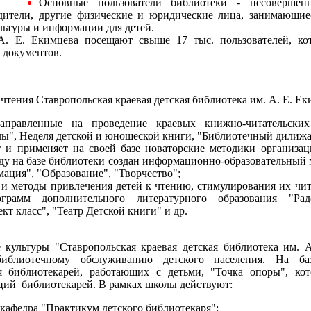
Основные пользователи библиотеки - несовершен
одители, другие физические и юридические лица, занимающие
льтуры и информации для детей.
. Е. Екимцева посещают свыше 17 тыс. пользователей, кот
 документов.
чтения Ставропольская краевая детская библиотека им. А. Е. Ек
направленные на проведение краевых
книжно-читательски
ы", Неделя детской и юношеской книги, "Библиотечный дилижа
т и применяет на своей базе новаторские методики организа
оду на базе библиотеки создан информационно-образовательный
ация", "Образование", "Творчество";
и методы привлечения детей к чтению, стимулирования их чит
ограмм дополнительного литературного образования "Рад
т класс", "Театр Детской книги" и др.
 культуры "Ставропольская краевая детская библиотека им. 
иблиотечному обслуживанию детского населения. На ба
я библиотекарей, работающих с детьми, "Точка опоры", ко
ий библиотекарей. В рамках школы действуют:
 кафедра "Практикум детского библиотекаря";