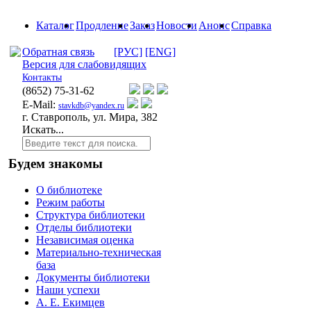
Каталог
Продление
Заказ
Новости
Анонс
Справка
Обратная связь
[РУС]
[ENG]
Версия для слабовидящих
Контакты
(8652)
75-31-62
E-Mail:
stavkdb@yandex.ru
г. Ставрополь, ул. Мира, 382
Искать...
Будем знакомы
О библиотеке
Режим работы
Структура библиотеки
Отделы библиотеки
Независимая оценка
Материально-техническая
база
Документы библиотеки
Наши успехи
А. Е. Екимцев