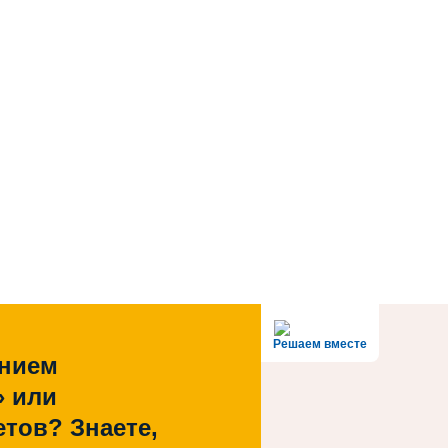
Решаем вместе
ением
» или
тов? Знаете,