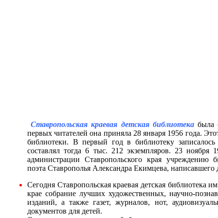
Ставропольская краевая детская библиотека
была с
первых читателей она приняла 28 января 1956 года. Это
библиотеки. В первый год в библиотеку записалось
составлял тогда 6 тыс. 212 экземпляров.
23 ноября 1
администрации Ставропольского края учреждению б
поэта Ставрополья Александра Екимцева, написавшего д
Сегодня Ставропольская краевая детская
библиотека им
крае собрание лучших художественных, научно-позна
изданий, а также газет, журналов, нот, аудиовизуа
документов для детей.