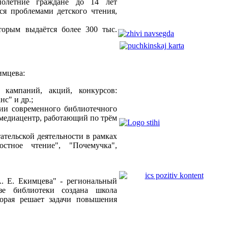
нолетние граждане до 14 лет
ся проблемами детского чтения,
орым выдаётся более 300 тыс.
имцева:
х кампаний, акций, конкурсов:
нс" и др.;
ции современного библиотечного
 медиацентр, работающий по трём
ательской деятельности в рамках
остное чтение", "Почемучка",
А. Е. Екимцева" - региональный
зе библиотеки создана школа
торая решает задачи повышения