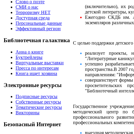
Слово о поэте
(включительно), их р
СМИ о нас
детской литературы, ку
Терроризму НЕТ
Ежегодно СКДБ им. А
Доступная среда
экземпляров различных
Персональные данные
Эффективный регион
Библиотечная галактика
С целью поддержки детского 
Анна о книге
реализует проекты, 
Буктрейлеры
"Литературные каникул
Виртуальные выставки
успешно разрабатывае
Пресса по интересам
пространства.В 2007 г
Книга ищет хозяина
направлениям: "Информ
совершенствует формы 
Электронные ресурсы
просветительских пр
"Библиотечный интеллек
Подписные ресурсы
Собственные ресурсы
Государственное учреждение
Тематические ресурсы
методический центр по б
Викторины
профессионального развити
профессиональных компетенц
Безопасный Интернет
выездная методическая