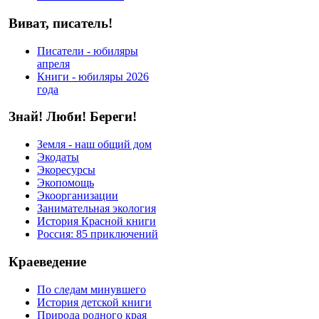
Виват, писатель!
Писатели - юбиляры
апреля
Книги - юбиляры 2026
года
Знай! Люби! Береги!
Земля - наш общий дом
Экодаты
Экоресурсы
Экопомощь
Экоорганизации
Занимательная экология
История Красной книги
Россия: 85 приключений
Краеведение
По следам минувшего
История детской книги
Природа родного края