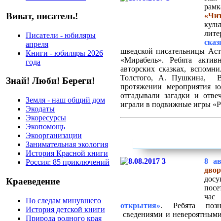
рамк
Виват, писатель!
«Чи
кул
лит
Писатели - юбиляры
сказ
апреля
шведской писательницы Ас
Книги - юбиляры 2026
«Мирабель». Ребята акти
года
авторских сказках,
вспомни
Толстого, А. Пушкина, В
Знай! Люби! Береги!
протяжении мероприятия ю
отгадывали загадки и отв
Земля - наш общий дом
играли в подвижные игры «Р
Экодаты
Экоресурсы
Экопомощь
Экоорганизации
Занимательная экология
История Красной книги
8 ав
Россия: 85 приключений
двор
дос
Краеведение
посе
ч
По следам минувшего
открытия»
. Ребята позн
История детской книги
сведениями и невероятными
Природа родного края