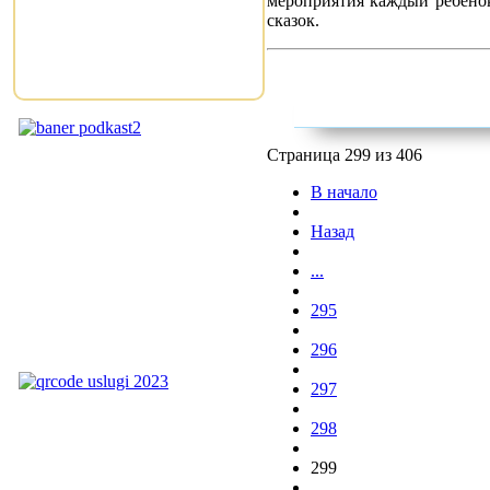
мероприятия каждый ребенок
сказок.
Страница 299 из 406
В начало
Назад
...
295
296
297
298
299
...