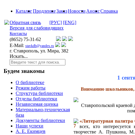
Каталог
Продление
Заказ
Новости
Анонс
Справка
Обратная связь
[РУС]
[ENG]
Версия для слабовидящих
Контакты
(8652)
75-31-62
E-Mail:
stavkdb@yandex.ru
г. Ставрополь, ул. Мира, 382
Искать...
Будем знакомы
1 сент
О библиотеке
Режим работы
Вниманию школьников, р
Структура библиотеки
Отделы библиотеки
Независимая оценка
Ставропольской краевой 
Материально-техническая
пом
база
Документы библиотеки
«Литературная палитра 
Наши успехи
всех, кто интересуется 
А. Е. Екимцев
творчестве А. Пушкина, М.