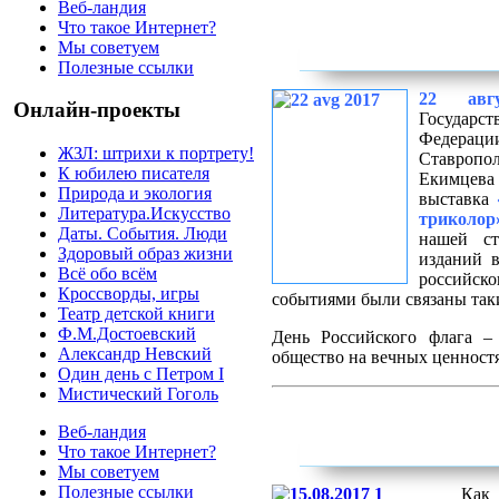
Веб-ландия
Что такое Интернет?
Мы советуем
Полезные ссылки
22 авгу
Онлайн-проекты
Госуда
Федера
ЖЗЛ: штрихи к портрету!
Ставропол
К юбилею писателя
Екимцев
Природа и экология
выставка
Литература.Искусство
триколор
Даты. События. Люди
нашей ст
Здоровый образ жизни
изданий в
Всё обо всём
российско
Кроссворды, игры
событиями были связаны так
Театр детской книги
Ф.М.Достоевский
День Российского флага –
Александр Невский
общество на вечных ценностя
Один день с Петром I
Мистический Гоголь
Веб-ландия
Что такое Интернет?
Мы советуем
Полезные ссылки
Как