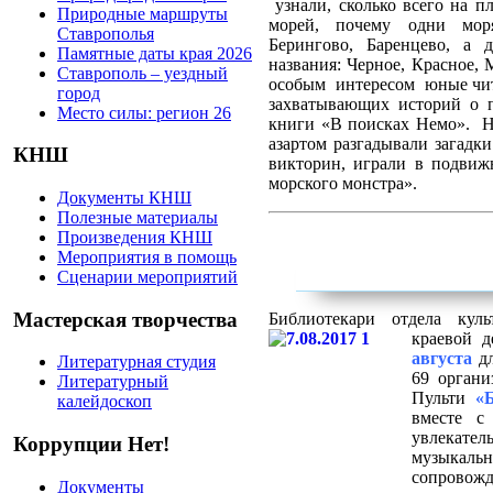
узнали, сколько всего на п
Природные маршруты
морей, почему одни мор
Ставрополья
Берингово, Баренцево, а 
Памятные даты края 2026
названия: Черное, Красное, 
Ставрополь – уездный
особым интересом юные чит
город
захватывающих историй о 
Место силы: регион 26
книги «В поисках Немо». Н
азартом разгадывали загадк
КНШ
викторин, играли в подвиж
морского монстра».
Документы КНШ
Полезные материалы
Произведения КНШ
Мероприятия в помощь
Сценарии мероприятий
Мастерская творчества
Библиотекари отдела куль
краевой д
августа
д
Литературная студия
69
органи
Литературный
Пульти
«
калейдоскоп
вместе с
увлекате
Коррупции Нет!
музыкал
сопрово
Документы