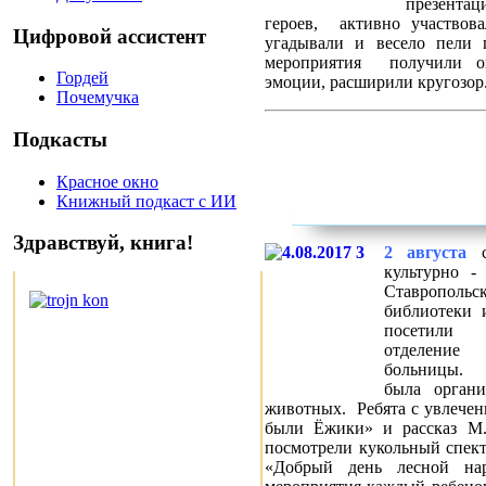
презентац
героев, активно участвов
Цифровой ассистент
угадывали и весело пели 
мероприятия получили ог
Гордей
эмоции, расширили кругозор
Почемучка
Подкасты
Красное окно
Книжный подкаст с ИИ
Здравствуй, книга!
2 августа
культурно -
Ставропольск
библиотеки 
посетили 
отделение 
больницы.
была органи
животных. Ребята с увлечен
были Ёжики» и рассказ М.
посмотрели кукольный спект
«Добрый день лесной на