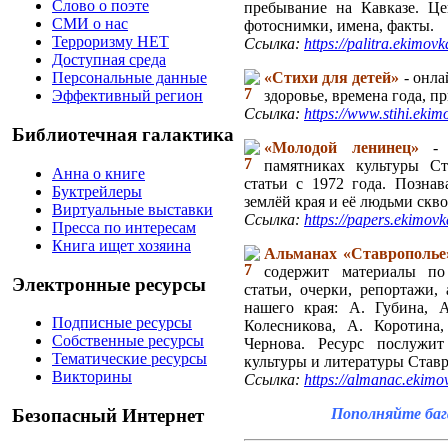
Слово о поэте
пребывание на Кавказе. Це
СМИ о нас
фотоснимки, имена, факты.
Терроризму НЕТ
Ссылка:
https://palitra.ekimo
Доступная среда
«Стихи для детей»
- онла
Персональные данные
здоровье, времена года, п
Эффективный регион
Ссылка:
https://www.stihi.ekim
Библиотечная галактика
«Молодой ленинец»
- а
памятниках культуры С
Анна о книге
статьи с 1972 года. Познав
Буктрейлеры
землёй края и её людьми скв
Виртуальные выставки
Ссылка:
https://papers.ekimovk
Пресса по интересам
Книга ищет хозяина
Альманах «Ставрополье
содержит материалы по 
Электронные ресурсы
статьи, очерки, репортажи,
нашего края: А. Губина, А
Подписные ресурсы
Колесникова, А. Коротина,
Собственные ресурсы
Чернова. Ресурс послужит
Тематические ресурсы
культуры и литературы Ставр
Викторины
Ссылка:
https://almanac.ekimo
Пополняйте бага
Безопасный Интернет