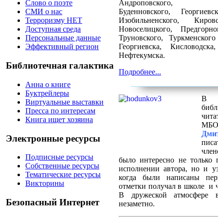
Андроповского, Апан
Слово о поэте
Буденновского, Георгиевск
СМИ о нас
Изобильненского, Киров
Терроризму НЕТ
Новоселицкого, Предгорно
Доступная среда
Труновского, Туркменског
Персональные данные
Георгиевска, Кисловодск
Эффективный регион
Нефтекумска.
Библиотечная галактика
Подробнее...
Анна о книге
Буктрейлеры
В р
Виртуальные выставки
библ
Пресса по интересам
чита
Книга ищет хозяина
МБО
Дми
Электронные ресурсы
писа
чле
Подписные ресурсы
было интересно не только 
Собственные ресурсы
исполнении автора, но и у
Тематические ресурсы
когда были написаны пер
Викторины
отметки получал в школе и ч
В дружеской атмосфере 
Безопасный Интернет
незаметно.