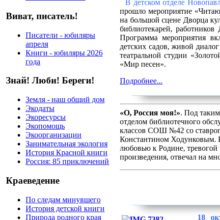
В детском отделе Новопавл
прошло мероприятие «Читаю
Виват, писатель!
на большой сцене Дворца ку
библиотекарей, работников 
Писатели - юбиляры
Программа мероприятия вк
апреля
детских садов, живой диало
Книги - юбиляры 2026
театральной студии «Золото
года
«Мир песен».
Знай! Люби! Береги!
Подробнее...
Земля - наш общий дом
Экодаты
«О, Россия моя!»
. Под таки
Экоресурсы
отделом библиотечного обсл
Экопомощь
классов СОШ №42 со ставроп
Экоорганизации
Константином Ходунковым. В
Занимательная экология
любовью к Родине, тревогой з
История Красной книги
произведения, отвечал на мн
Россия: 85 приключений
Краеведение
По следам минувшего
История детской книги
Природа родного края
18 ок