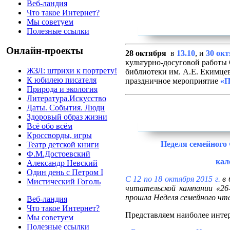
Веб-ландия
Что такое Интернет?
Мы советуем
Полезные ссылки
Онлайн-проекты
28 октября
в
13.10
, и
30 ок
культурно-досуговой работы 
ЖЗЛ: штрихи к портрету!
библиотеки им. А.Е. Екимц
К юбилею писателя
праздничное мероприятие
«П
Природа и экология
Литература.Искусство
Даты. События. Люди
Здоровый образ жизни
Всё обо всём
Кроссворды, игры
Неделя семейного
Театр детской книги
Ф.М.Достоевский
кал
Александр Невский
Один день с Петром I
С 12 по 18 октября 2015 г.
в 
Мистический Гоголь
читательской кампании «26
прошла Неделя семейного чт
Веб-ландия
Что такое Интернет?
Представляем наиболее инте
Мы советуем
Полезные ссылки