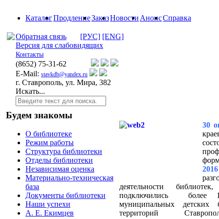
Каталог
Продление
Заказ
Новости
Анонс
Справка
Обратная связь
[РУС]
[ENG]
Версия для слабовидящих
Контакты
(8652)
75-31-62
E-Mail:
stavkdb@yandex.ru
г. Ставрополь, ул. Мира, 382
Искать...
Будем знакомы
30 о
крае
О библиотеке
сос
Режим работы
про
Структура библиотеки
форм
Отделы библиотеки
201
Независимая оценка
раз
Материально-техническая
деятельности библиотек
база
подключились
более 1
Документы библиотеки
муниципальных детских 
Наши успехи
территорий Ставропо
А. Е. Екимцев