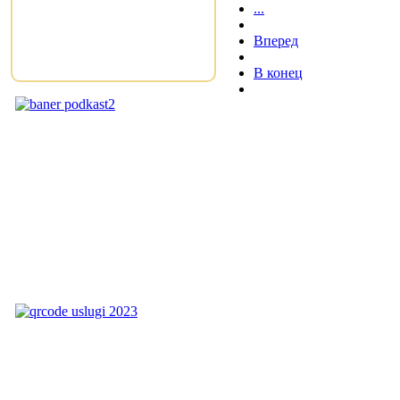
...
Вперед
В конец