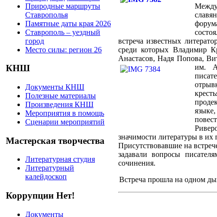
Природные маршруты
Между
Ставрополья
славя
Памятные даты края 2026
форум
Ставрополь – уездный
состо
город
встреча известных литерато
Место силы: регион 26
среди которых Владимир К
Анастасов, Надя Попова, В
им. 
КНШ
писат
отры
Документы КНШ
крест
Полезные материалы
продек
Произведения КНШ
языке
Мероприятия в помощь
повес
Сценарии мероприятий
Риве
значимости литературы в их
Мастерская творчества
Присутствовавшие на встреч
задавали вопросы писателя
Литературная студия
сочинения.
Литературный
калейдоскоп
Встреча прошла на одном ды
Коррупции Нет!
Документы