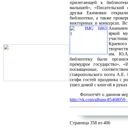
прилегающей к библиотек
малышей», «Писательский 
друзья Екимовки открыл
библиотеки, а также провер
викторинах и конкурсах. Вс
Анань
яркой му
участник
Краево
творчест
им. Ю.А
библиотеку были органи
премудрое государство», 
посвященные, соответств
ставропольского поэта А.Е.
селфи гостей праздника с 
ушел домой с книгой в руках
Фотоотчёт о данном мер
http://vk.com/album-85468059
Страница 358 из 406