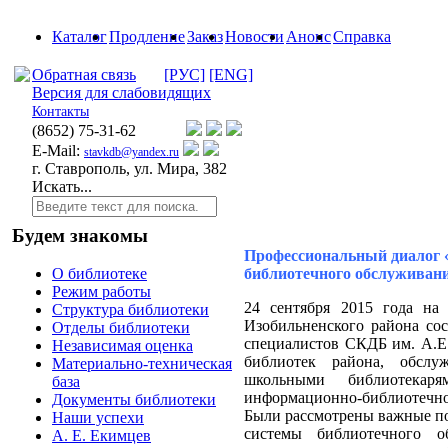
Каталог
Продление
Заказ
Новости
Анонс
Справка
Обратная связь
[РУС]
[ENG]
Версия для слабовидящих
Контакты
(8652)
75-31-62
E-Mail:
stavkdb@yandex.ru
г. Ставрополь, ул. Мира, 382
Искать...
Будем знакомы
Профессиональный диалог
библиотечного обслуживани
О библиотеке
Режим работы
24 сентября 2015 года на
Структура библиотеки
Изобильненского района со
Отделы библиотеки
специалистов СКДБ им. А.Е
Независимая оценка
библиотек района, обслу
Материально-техническая
школьными библиотека
база
информационно-библиотечн
Документы библиотеки
Были рассмотрены важные 
Наши успехи
системы библиотечного о
А. Е. Екимцев