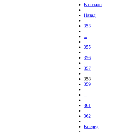
В начало
Назад
353
...
355
356
357
358
359
...
361
362
Вперед