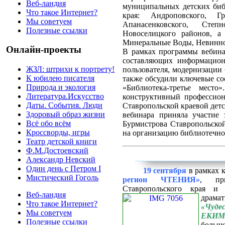
Веб-ландия
муниципальных детских биб
Что такое Интернет?
края: Андроповского, Гра
Мы советуем
Апанасенковского, Степн
Полезные ссылки
Новоселицкого районов, а 
Минеральные Воды, Невинно
Онлайн-проекты
В рамках программы вебина
составляющих информацион
ЖЗЛ: штрихи к портрету!
пользователя, модернизации 
К юбилею писателя
также обсудили ключевые со
Природа и экология
«Библиотека-третье мест
Литература.Искусство
конструктивный профессион
Даты. События. Люди
Ставропольской краевой детс
Здоровый образ жизни
вебинара приняла участие 
Всё обо всём
Бурмистрова Ставропольской
Кроссворды, игры
на организацию библиотечног
Театр детской книги
Ф.М.Достоевский
Александр Невский
Один день с Петром I
19 сентября
в рамках к
Мистический Гоголь
регион ЧТЕНИЯ»
, пр
Ставропольского края и
Веб-ландия
драма
Что такое Интернет?
«Чу
Мы советуем
ЕКИМ
Полезные ссылки
боль