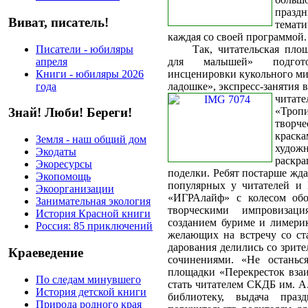
праздн
Виват, писатель!
темат
каждая со своей программой.
Писатели - юбиляры
Так, читательская пл
апреля
для малышей» подгот
Книги - юбиляры 2026
инсценировки кукольного ми
года
ладошке», экспресс-занятия 
чита
«Троп
Знай! Люби! Береги!
творче
краск
Земля - наш общий дом
художн
Экодаты
раскр
Экоресурсы
поделки. Ребят постарше жда
Экопомощь
популярных у читателей и
Экоорганизации
«ИГРАлайф» с колесом обо
Занимательная экология
творческими импровизац
История Красной книги
созданием буриме и лимерик
Россия: 85 приключений
желающих на встречу со ст
дарования делились со зрит
Краеведение
сочинениями. «Не останьс
площадки «Перекресток взаи
По следам минувшего
стать читателем СКДБ им. А.
История детской книги
библиотеку, выдача празд
Природа родного края