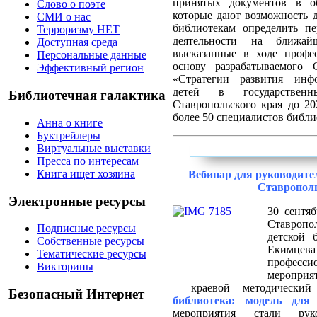
принятых документов в об
Слово о поэте
которые дают возможность
СМИ о нас
библиотекам определить пе
Терроризму НЕТ
деятельности на ближа
Доступная среда
высказанные в ходе профе
Персональные данные
основу разрабатываемого
Эффективный регион
«Стратегии развития инфо
детей в государствен
Библиотечная галактика
Ставропольского края до 20
более 50 специалистов библи
Анна о книге
Буктрейлеры
Виртуальные выставки
Пресса по интересам
Книга ищет хозяина
Вебинар для руководите
Ставрополь
Электронные ресурсы
30 сентяб
Ставроп
Подписные ресурсы
детской 
Собственные ресурсы
Екимце
Тематические ресурсы
професси
Викторины
мероприя
– краевой методически
Безопасный Интернет
библиотека: модель для 
мероприятия стали ру