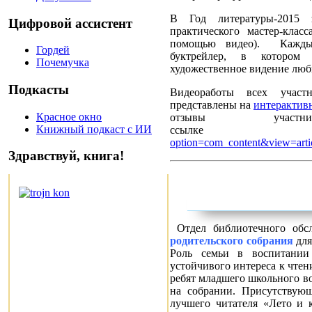
В Год литературы-2015 
Цифровой ассистент
практического мастер-клас
помощью видео). Каждый
Гордей
буктрейлер, в котором
Почемучка
художественное видение лю
Подкасты
Видеоработы всех участ
представлены на
интерактив
Красное окно
отзывы учас
Книжный подкаст с ИИ
ссыл
option=com_content&view=art
Здравствуй, книга!
Отдел библиотечного обс
родительского собрания
для
Роль семьи в воспитании
устойчивого интереса к чте
ребят младшего школьного во
на собрании. Присутствующ
лучшего читателя «Лето и 