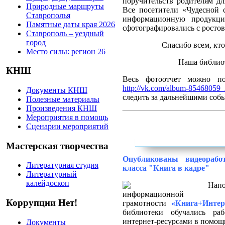
поручительств родителям д
Природные маршруты
Все посетители «Чудесно
Ставрополья
информационную продукци
Памятные даты края 2026
сфотографировались
с росто
Ставрополь – уездный
город
Спасибо всем, кто
Место силы: регион 26
Наша библиот
КНШ
Весь фотоотчет можно п
http://vk.com/album-8546805
Документы КНШ
следить за дальнейшими соб
Полезные материалы
Произведения КНШ
Мероприятия в помощь
Сценарии мероприятий
Мастерская творчества
Опубликованы видеорабо
Литературная студия
класса "Книга в кадре"
Литературный
калейдоскоп
На
информационной
Коррупции Нет!
грамотности
«Книга+Интер
библиотеки обучались
ра
интернет-ресурсами в помощ
Документы