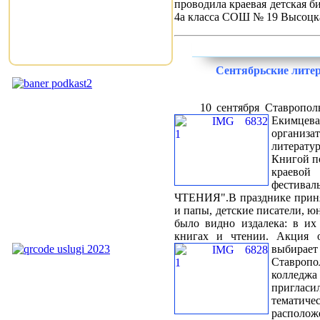
проводила краевая детская б
4а класса СОШ № 19 Высоц
Сентябрьские лите
10 сентября Ставрополь
Екимц
организ
литера
Книгой п
краево
фестивал
ЧТЕНИЯ".В празднике приня
и папы, детские писатели, 
было видно издалека: в их
книгах и чтении. Акция 
выбира
Ставро
колледж
пригл
темати
располож