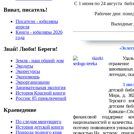
С 1 июня по 24 августа биб
Виват, писатель!
Рабочие дни: понед
Писатели - юбиляры
Выходные д
апреля
Книги - юбиляры 2026
года
«Золот
Знай! Люби! Береги!
Удал
Земля - наш общий дом
отражение
Экодаты
завоеванных
Экоресурсы
легендах, сказ
Экопомощь
Экоорганизации
3 июл
Занимательная экология
детской
библ
История Красной книги
Мира, д. 382
Россия: 85 приключений
Терского в
детским биб
Краеведение
Кавказа».
Сб
финансовой поддержке ко
По следам минувшего
национальностей и казачества. 
История детской книги
поэтому появившееся уникальн
Природа родного края
редкостью.На встречу пригл