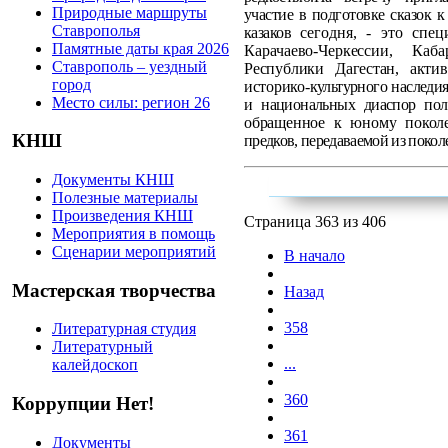
Природные маршруты
участие в подготовке сказок 
Ставрополья
казаков
сегодня, - это спе
Памятные даты края 2026
Карачаево-
Черкессии, Каба
Ставрополь – уездный
Республики
Дагестан, акти
город
историко-
культурного наследия
Место силы: регион 26
и национальных диаспор по
обращенное к юному покол
КНШ
предков, передаваемой из покол
Документы КНШ
Полезные материалы
Произведения КНШ
Страница 363 из 406
Мероприятия в помощь
Сценарии мероприятий
В начало
Мастерская творчества
Назад
358
Литературная студия
Литературный
...
калейдоскоп
360
Коррупции Нет!
361
Документы