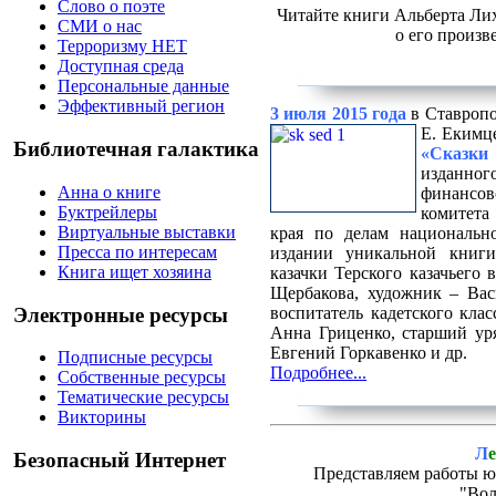
Слово о поэте
Читайте книги Альберта Ли
СМИ о нас
о его произв
Терроризму НЕТ
Доступная среда
Персональные данные
Эффективный регион
3 июля 2015 года
в Ставропо
Е. Екимц
Библиотечная галактика
«Сказки
изданно
Анна о книге
финанс
Буктрейлеры
комитет
Виртуальные выставки
края по делам национально
Пресса по интересам
издании уникальной книги
Книга ищет хозяина
казачки Терского казачьего 
Щербакова, художник – Вас
Электронные ресурсы
воспитатель кадетского кла
Анна Гриценко, старший уря
Евгений Горкавенко и др.
Подписные ресурсы
Подробнее...
Собственные ресурсы
Тематические ресурсы
Викторины
Л
е
Безопасный Интернет
Представляем работы ю
"Вол