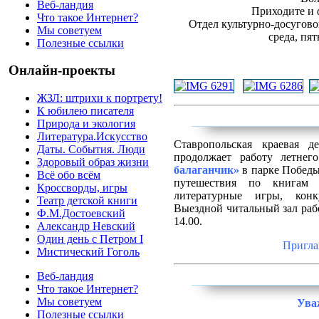
Веб-ландия
Приходите и 
Что такое Интернет?
Отдел культурно-досугов
Мы советуем
среда, пят
Полезные ссылки
Онлайн-проекты
ЖЗЛ: штрихи к портрету!
К юбилею писателя
Природа и экология
Литература.Искусство
Ставропольская краевая д
Даты. События. Люди
продолжает работу летнег
Здоровый образ жизни
балаганчик»
в парке Победы
Всё обо всём
путешествия по книгам 
Кроссворды, игры
литературные игры, конк
Театр детской книги
Выездной читальный зал рабо
Ф.М.Достоевский
14.00.
Александр Невский
Один день с Петром I
Пригла
Мистический Гоголь
Веб-ландия
Что такое Интернет?
Мы советуем
Ува
Полезные ссылки