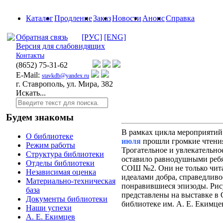
Каталог
Продление
Заказ
Новости
Анонс
Справка
Обратная связь
[РУС]
[ENG]
Версия для слабовидящих
Контакты
(8652)
75-31-62
E-Mail:
stavkdb@yandex.ru
г. Ставрополь, ул. Мира, 382
Искать...
Будем знакомы
В рамках цикла мероприяти
О библиотеке
июля
прошли громкие чтения
Режим работы
Трогательное и увлекательно
Структура библиотеки
оставило равнодушными ребя
Отделы библиотеки
СОШ №2. Они не только чита
Независимая оценка
идеалами добра, справедливо
Материально-техническая
понравившиеся эпизоды. Рис
база
представлены на выставке в 
Документы библиотеки
библиотеке им. А. Е. Екимце
Наши успехи
А. Е. Екимцев