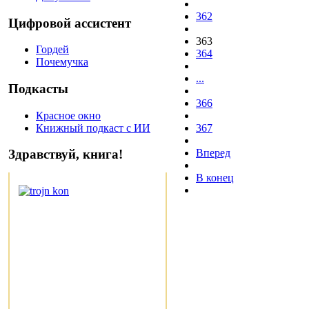
362
Цифровой ассистент
363
Гордей
364
Почемучка
...
Подкасты
366
Красное окно
Книжный подкаст с ИИ
367
Вперед
Здравствуй, книга!
В конец