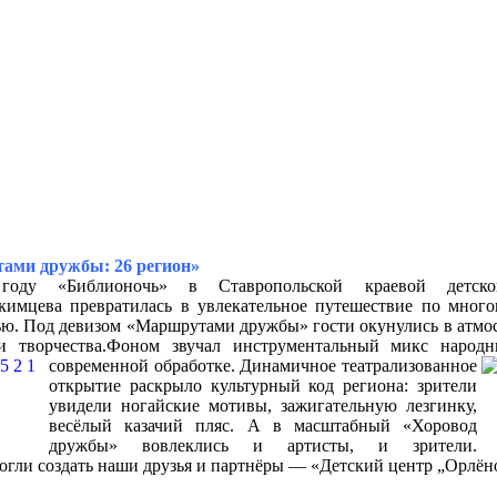
ами дружбы: 26 регион»
оду «Библионочь» в Ставропольской краевой детско
кимцева превратилась в увлекательное путешествие по мног
ю. Под девизом «Маршрутами дружбы» гости окунулись в атмос
и творчества.Фоном звучал инструментальный микс народ
современной обработке.
Динамичное театрализованное
открытие раскрыло культурный код региона: зрители
увидели ногайские мотивы, зажигательную лезгинку,
весёлый казачий пляс. А в масштабный «Хоровод
дружбы» вовлеклись и артисты, и зрители.
гли создать наши друзья и партнёры — «Детский центр „Орлёно