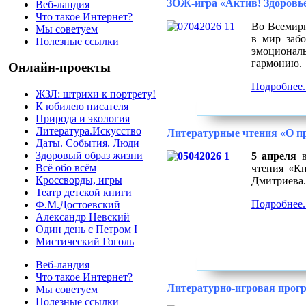
ЗОЖ-игра «Актив! Здоровье
Веб-ландия
Что такое Интернет?
Во Всемирн
Мы советуем
в мир забо
Полезные ссылки
эмоциональ
гармонию.
Онлайн-проекты
Подробнее..
ЖЗЛ: штрихи к портрету!
К юбилею писателя
Природа и экология
Литература.Искусство
Литературные чтения «О п
Даты. События. Люди
Здоровый образ жизни
5 апреля
в
Всё обо всём
чтения «Кн
Кроссворды, игры
Дмитриева.
Театр детской книги
Подробнее..
Ф.М.Достоевский
Александр Невский
Один день с Петром I
Мистический Гоголь
Веб-ландия
Что такое Интернет?
Литературно-игровая прог
Мы советуем
Полезные ссылки