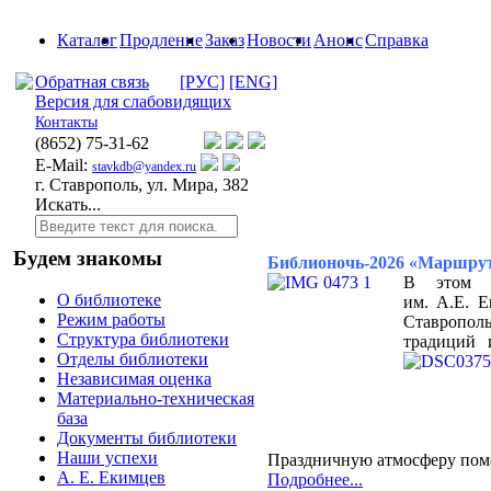
Каталог
Продление
Заказ
Новости
Анонс
Справка
Обратная связь
[РУС]
[ENG]
Версия для слабовидящих
Контакты
(8652)
75-31-62
E-Mail:
stavkdb@yandex.ru
г. Ставрополь, ул. Мира, 382
Искать...
Будем знакомы
Библионочь‑2026 «Маршрут
В этом г
О библиотеке
им. А.Е. Е
Режим работы
Ставрополь
Структура библиотеки
традиций 
Отделы библиотеки
Независимая оценка
Материально-техническая
база
Документы библиотеки
Наши успехи
Праздничную атмосферу помо
А. Е. Екимцев
Подробнее...