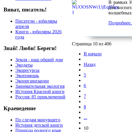
В рамках Н
для воспи
Виват, писатель!
волшебных 
Писатели - юбиляры
Подробнее..
апреля
Книги - юбиляры 2026
года
Страница 10 из 406
Знай! Люби! Береги!
В начало
Земля - наш общий дом
Назад
Экодаты
Экоресурсы
5
Экопомощь
Экоорганизации
6
Занимательная экология
История Красной книги
7
Россия: 85 приключений
8
Краеведение
...
По следам минувшего
История детской книги
10
Природа родного края