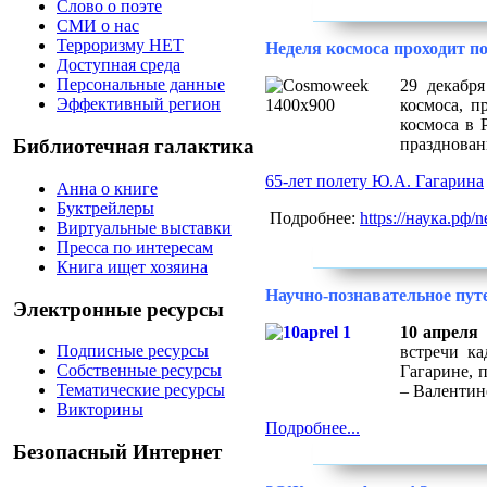
Слово о поэте
СМИ о нас
Терроризму НЕТ
Неделя космоса проходит по
Доступная среда
Персональные данные
29 декабр
Эффективный регион
космоса, п
космоса в 
празднован
Библиотечная галактика
65-лет полету Ю.А. Гагарина
Анна о книге
Буктрейлеры
Подробнее:
https://наука.рф/
Виртуальные выставки
Пресса по интересам
Книга ищет хозяина
Научно-познавательное пут
Электронные ресурсы
10 апреля
д
Подписные ресурсы
встречи к
Собственные ресурсы
Гагарине,
п
Тематические ресурсы
– Валентин
Викторины
Подробнее...
Безопасный Интернет