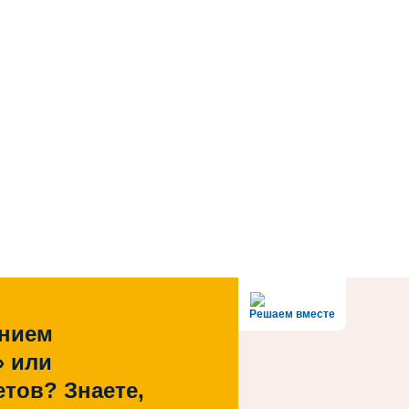
Решаем вместе
ением
» или
тов? Знаете,