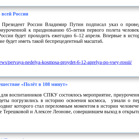
 всей России
я Президент России Владимир Путин подписал указ о прове
риуроченной к празднованию 65-летия первого полета человек
России будет проходить ежегодно 6–12 апреля. Впервые в ист
ие будет иметь такой беспрецедентный масштаб.
news/pervaya-nedelya-kosmosa-proydet-6-12-aprelya-po-vsey-rossii/
ешествие «Полёт в 108 минут»
ля воспитанников СПКУ состоялось мероприятие, приуроченн
адеты погрузились в историю освоения космоса, узнали о
пе
одвиг которого стал переломным моментом в истории человече
е Терешковой и Алексее Леонове, совершившем выход в открыт