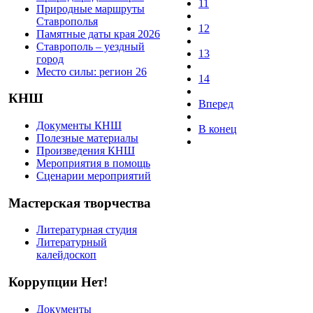
11
Природные маршруты
Ставрополья
12
Памятные даты края 2026
Ставрополь – уездный
13
город
Место силы: регион 26
14
КНШ
Вперед
Документы КНШ
В конец
Полезные материалы
Произведения КНШ
Мероприятия в помощь
Сценарии мероприятий
Мастерская творчества
Литературная студия
Литературный
калейдоскоп
Коррупции Нет!
Документы