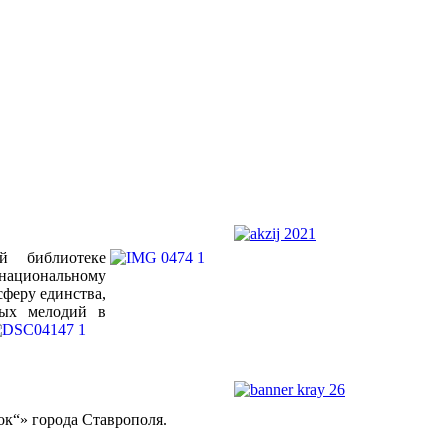
й библиотеке
онациональному
феру единства,
ных мелодий в
к“» города Ставрополя.