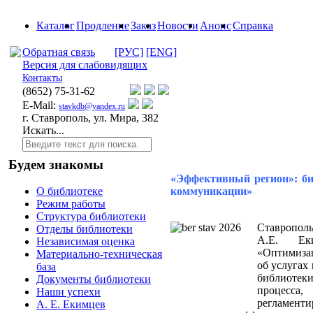
Каталог
Продление
Заказ
Новости
Анонс
Справка
Обратная связь
[РУС]
[ENG]
Версия для слабовидящих
Контакты
(8652)
75-31-62
E-Mail:
stavkdb@yandex.ru
г. Ставрополь, ул. Мира, 382
Искать...
Будем знакомы
«Эффективный регион»: б
коммуникации»
О библиотеке
Режим работы
Структура библиотеки
Ставропол
Отделы библиотеки
А.Е. Ек
Независимая оценка
«Оптимиза
Материально-техническая
об услугах
база
библиотек
Документы библиотеки
процесс
Наши успехи
регламент
А. Е. Екимцев