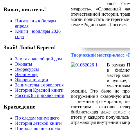
своё Оте
Виват, писатель!
мудрость», «Словарный ла
отечественной истории, трад
могли полистать интересные
Писатели - юбиляры
теме «Родина моя - Россия».
апреля
Книги - юбиляры 2026
года
Знай! Люби! Береги!
Творческий мастер-класс 
Земля - наш общий дом
Экодаты
В рамках П
Экоресурсы
в библио
Экопомощь
мастер-
Экоорганизации
игрушка»,
Занимательная экология
участник
История Красной книги
эмоций. Это было не прос
Россия: 85 приключений
погружение в сказочную атм
— нежным фоамираном, пе
Краеведение
глиттером — оказалось неве
библиотекаря даже самые 
итоге у каждого получилась
По следам минувшего
отражающая внутренний мир 
История детской книги
Природа родного края