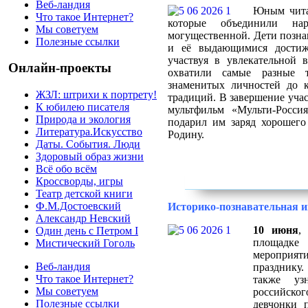
Веб-ландия
Юным чита
Что такое Интернет?
которые объединили н
Мы советуем
могущественной. Дети позна
Полезные ссылки
и её выдающимися достиже
участвуя в увлекательной
Онлайн-проекты
охватили самые разные 
знаменитых личностей до 
ЖЗЛ: штрихи к портрету!
традиций. В завершение уча
К юбилею писателя
мультфильм «Мульти-Росси
Природа и экология
подарил им заряд хорошего
Литература.Искусство
Родину.
Даты. События. Люди
Здоровый образ жизни
Всё обо всём
Кроссворды, игры
Театр детской книги
Ф.М.Достоевский
Историко-познавательная и
Александр Невский
10 июня
,
Один день с Петром I
площадк
Мистический Гоголь
мероприят
Веб-ландия
празднику.
Что такое Интернет?
также уз
Мы советуем
российског
Полезные ссылки
девчонки п