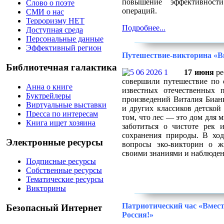
повышение эффективност
Слово о поэте
операций.
СМИ о нас
Терроризму НЕТ
Подробнее...
Доступная среда
Персональные данные
Эффективный регион
Путешествие-викторина «В
Библиотечная галактика
17 июня
ре
совершили путешествие по
Анна о книге
известных отечественных 
Буктрейлеры
произведений Виталия Биан
Виртуальные выставки
и других классиков детско
Пресса по интересам
том, что лес — это дом для 
Книга ищет хозяина
заботиться о чистоте рек 
сохранения природы. В ход
Электронные ресурсы
вопросы эко-викторин о ж
своими знаниями и наблюде
Подписные ресурсы
Собственные ресурсы
Тематические ресурсы
Викторины
Патриотический час «Вмест
Безопасный Интернет
Россия!»