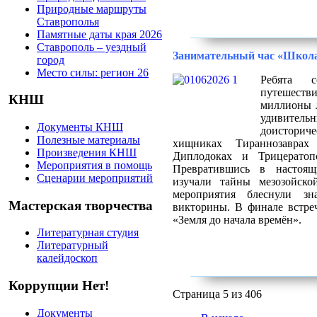
Природные маршруты
Ставрополья
Памятные даты края 2026
Ставрополь – уездный
Занимательный час «Школа
город
Место силы: регион 26
Ребята с
путешес
КНШ
миллионы л
удивительн
Документы КНШ
доисторич
Полезные материалы
хищниках Тираннозаврах
Произведения КНШ
Диплодоках и Трицератоп
Мероприятия в помощь
Превратившись в настоящ
Сценарии мероприятий
изучали тайны мезозойско
мероприятия блеснули з
Мастерская творчества
викторины. В финале встре
«Земля до начала времён».
Литературная студия
Литературный
калейдоскоп
Коррупции Нет!
Страница 5 из 406
Документы