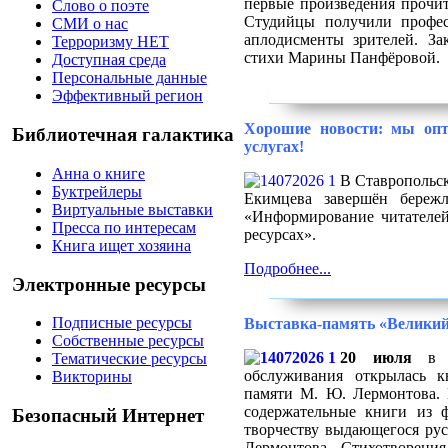
первые произведения прочи
Слово о поэте
Студийцы получили профес
СМИ о нас
аплодисменты зрителей. За
Терроризму НЕТ
стихи Марины Панфёровой.
Доступная среда
Персональные данные
Эффективный регион
Хорошие новости: мы оп
Библиотечная галактика
услугах!
Анна о книге
В Ставропольск
Буктрейлеры
Екимцева завершён береж
Виртуальные выставки
«Информирование читателей
Пресса по интересам
ресурсах».
Книга ищет хозяина
Подробнее...
Электронные ресурсы
Подписные ресурсы
Выставка-память «Великий
Собственные ресурсы
20 июля
в ч
Тематические ресурсы
обслуживания открылась к
Викторины
памяти М. Ю. Лермонтова. 
содержательные книги из 
Безопасный Интернет
творчеству выдающегося рус
Лермонтова. Стихотворени