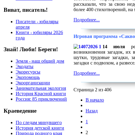
рассказали, что за свою не
Виват, писатель!
более 400 стихотворений, на
Подробнее...
Писатели - юбиляры
апреля
Книги - юбиляры 2026
Игровая программа «Сакво
года
14 июля
реб
Знай! Люби! Береги!
возникновения загадок, их в
шутки, трудовые загадки, з
Земля - наш общий дом
загадки с подвохом, а развес
Экодаты
Экоресурсы
Подробнее...
Экопомощь
Экоорганизации
Занимательная экология
Страница 2 из 406
История Красной книги
Россия: 85 приключений
В начало
Краеведение
Назад
1
По следам минувшего
История детской книги
2
Природа родного края