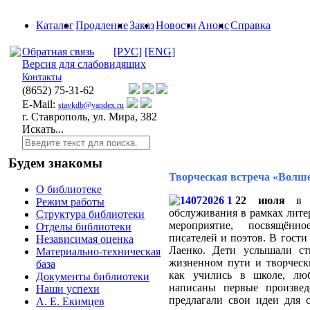
Каталог
Продление
Заказ
Новости
Анонс
Справка
Обратная связь
[РУС]
[ENG]
Версия для слабовидящих
Контакты
(8652)
75-31-62
E-Mail:
stavkdb@yandex.ru
г. Ставрополь, ул. Мира, 382
Искать...
Будем знакомы
Творческая встреча «Волш
О библиотеке
22 июля
в ч
Режим работы
обслуживания в рамках лите
Структура библиотеки
мероприятие, посвящённо
Отделы библиотеки
писателей и поэтов. В гости
Независимая оценка
Лаенко. Дети услышали ст
Материально-техническая
жизненном пути и творческ
база
как учились в школе, лю
Документы библиотеки
написаны первые произвед
Наши успехи
предлагали свои идеи для 
А. Е. Екимцев