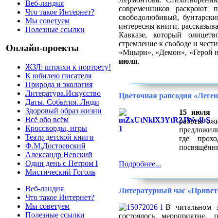
Веб-ландия
современников раскроют 
Что такое Интернет?
свободолюбивый, бунтарски
Мы советуем
интересны книги, рассказы
Полезные ссылки
Кавказе, который олицетв
стремление к свободе и чест
Онлайн-проекты
«Мцыри», «Демон», «Герой н
июля
.
ЖЗЛ: штрихи к портрету!
К юбилею писателя
Природа и экология
Литература.Искусство
Цветочная рапсодия «Леген
Даты. События. Люди
Здоровый образ жизни
15 июля
п
Всё обо всём
работы ож
Кроссворды, игры
предложили
Театр детской книги
где прох
Ф.М.Достоевский
посвящённы
Александр Невский
Один день с Петром I
Подробнее...
Мистический Гоголь
Веб-ландия
Литературный час «Приветс
Что такое Интернет?
Мы советуем
В читальном з
Полезные ссылки
состоялось мероприятие, 